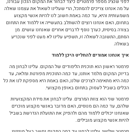
לפני שנציג מספר פרמטרים כיצד לבחור את המקום הנכון עבורנו,
על מה אנחנו צריכים להסתכל, הרי שעלינו לשאול את עצמנו שאלה
משמעותית והיא, עד כמה באמת חשוב לנו להיות אנשי מקצוע
בתחום, האם אנחנו רוצים להשתלב בתעשייה או ללמוד את התחום
בצורה בסיסית, כערך נוסף לדברים אחרים שאנחנו עושים. מן
הסתם, התשובה לשאלה זו, תשפיע עלינו לא מעט לפני שנכריע
בשאלה.
איך אנחנו אמורים להחליט היכן ללמוד
פרמטר ראשון הוא תוכנית הלימודים של המקום. עלינו לבחון מה
בדיוק המקום מלמד אותנו, עד כמה התוכנית מפורטת ומלאה, עד
כמה היא מתאימה לצרכים שלנו, האם באמת היא מספקת לנו את כל
הכלים בשביל לעסוק בתחום באופן מקצועי.
פרמטר שני הוא צוות המרצים. עלינו לבחון את מידת המקצועיות
שלהם, עד כמה הם מנוסים, האם מדובר באנשי מקצוע מוכרים
שאנחנו יכולים ללמוד מהם ולהפיק את התועלת הנדרשת בשביל
להיות אנשי מקצוע מובילים..
פרמטר שלישי, עלינו לבחון עד כמה המקום נחשב בעל מוניטין