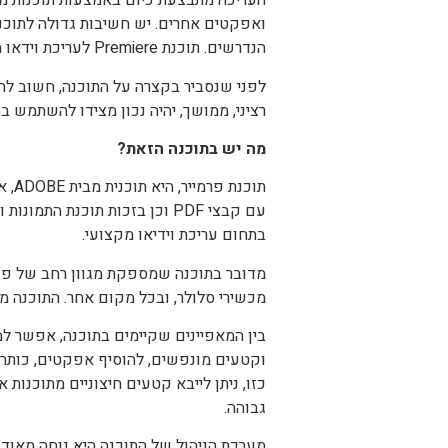
העריכה מתבצעת כיום באמצעות תוכנות מח
ואפקטים אחרים. יש חשיבות גדולה לתוכנ
הנדרשים. תוכנת Premiere לעריכת וידאו מקצועי, ללא ספק עונה על כל הצרכים.
לפני שנסביר בקצרה על התוכנה, חשוב להד
רציני, ממושך, יהיה נכון מצידו להשתמש בה
מה יש בתוכנה הזאת?
תוכ
עם קבצי PDF וכן בזכות תוכנת
בתחום עריכת וידיאו מקצועי.
מדובר בתוכנה שמספקת מגוון רחב של פונ
מכשירי סלולר, ובכל מקום אחר. התוכנה מ
בין המאפיינים שקיימים בתוכנה, אפשר למ
וקטעים מונפשים, להוסיף אפקטים, כותרות
כזו, ניתן לייבא קטעים חיצוניים מתוכנות
גבוהה.
מערכת הניהול של התוכנה היא נוחה מאוד, 