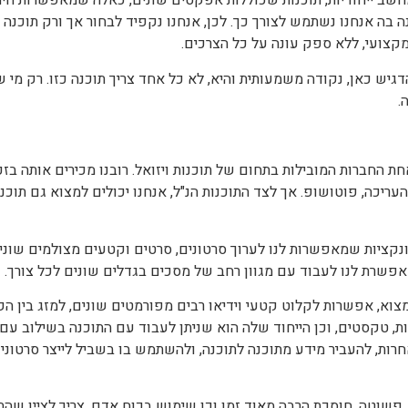
שב ייחודיות, תוכנות שכוללות אפקטים שונים, כאלה שמאפשרות חיתו
ה בה אנחנו נשתמש לצורך כך. לכן, אנחנו נקפיד לבחור אך ורק תוכנ
גיש כאן, נקודה משמעותית והיא, לא כל אחד צריך תוכנה כזו. רק מי
.
נת פרמייר, היא תוכנית מבית ADOBE, אחת החברות המובילות בתחום של תוכנות ויזואל. רובנו 
 התמונות והעריכה, פוטושופ. אך לצד התוכנות הנ"ל, אנחנו יכולים למצוא גם 
קציות שמאפשרות לנו לערוך סרטונים, סרטים וקטעים מצולמים שונים,
אפשרת לנו לעבוד עם מגוון רחב של מסכים בגדלים שונים לכל צורך.
צוא, אפשרות לקלוט קטעי וידיאו רבים מפורמטים שונים, למזג בין הקט
, טקסטים, וכן הייחוד שלה הוא שניתן לעבוד עם התוכנה בשילוב עם 
 אחרות, להעביר מידע מתוכנה לתוכנה, ולהשתמש בו בשביל לייצר סרטוני
פשוטה, חוסכת הרבה מאוד זמן וכן שימוש בכוח אדם. צריך לציין שהתו