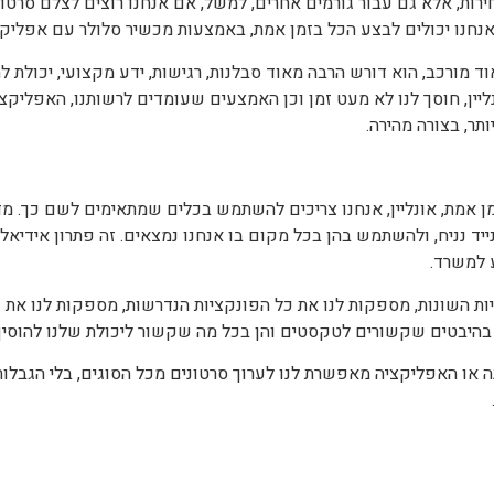
רות, אלא גם עבור גורמים אחרים, למשל, אם אנחנו רוצים לצלם סרטונ
שאנחנו יכולים לבצע הכל בזמן אמת, באמצעות מכשיר סלולר עם אפליקצ
וד מורכב, הוא דורש הרבה מאוד סבלנות, רגישות, ידע מקצועי, יכולת 
ין, חוסך לנו לא מעט זמן וכן האמצעים שעומדים לרשותנו, האפליקציות
ר, בצורה מהירה.
ן אמת, אונליין, אנחנו צריכים להשתמש בכלים שמתאימים לשם כך. מ
יד נניח, ולהשתמש בהן בכל מקום בו אנחנו נמצאים. זה פתרון אידיאלי
 למשרד.
ות השונות, מספקות לנו את כל הפונקציות הנדרשות, מספקות לנו את 
 הן בהיבטים שקשורים לטקסטים והן בכל מה שקשור ליכולת שלנו להוסי
ה או האפליקציה מאפשרת לנו לערוך סרטונים מכל הסוגים, בלי הגבלות