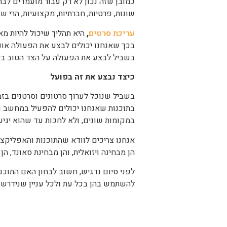
כמובן שזה נכון לא רק עבור מועמדים לבחי
שונות, פרטיות, חברתיות, מקצועיות, הרי 
עריכת סרטים
,
היא תהליך שיכול להיות מא
בכך שאנחנו יכולים לבצע את הפעולה אונלי
בשביל לבצע את הפעולה על הצד הטוב ביות
כיצד נבצע את זה בפועל
בשביל שנוכל לערוך סרטונים וסרטנים בזמ
בתוכנות שאנחנו יכולים להפעיל במחשב ני
במקומות שונים, ולא לחכות עד שהוא יגיע
אנחנו צריכים לוודא שהתוכנות והאפליקצי
הן מבחינה ויזואלית, והן מבחינת סאונד,
לפני סיום נדגיש, חשוב לבחון האם התוכנ
להשתמש בהן בכל עת ולכל עניין שנידרש.